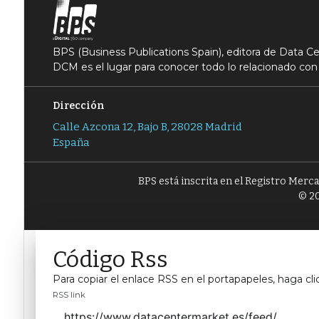
BPS (Business Publications Spain), editora de Data 
DCM es el lugar para conocer todo lo relacionado con 
Dirección
Calle Azcona 12, Bajo B, 28028 Madrid
España
BPS está inscrita en el Registro Merc
© 20
Código Rss
Para copiar el enlace RSS en el portapapeles, haga cli
RSS link