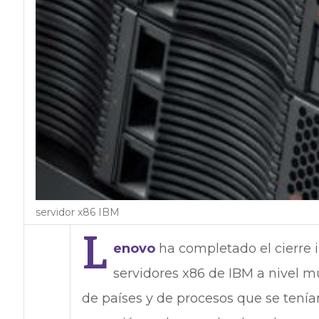
servidor x86 IBM
L
enovo
ha completado el cierre i
servidores x86 de IBM a nivel m
de países y de procesos que se tení