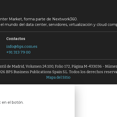
Center Market, forma parte de Nextwork360.
el mundo del data center, servidores, virtualización y cloud com
Contactos
info@bps.com.es
+91 313 79 00
antil de Madrid, Volumen 24.100, Folio 172, Página M-433036 - Númer
26 BPS Business Publications Spain S.L. Todos los derechos reserv
Mapa del Sitio
c en el botón.