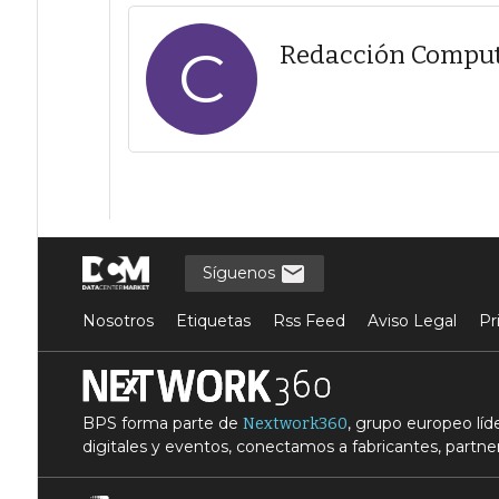
C
Redacción Compu
Síguenos
Nosotros
Etiquetas
Rss Feed
Aviso Legal
Pr
BPS forma parte de
, grupo europeo lí
Nextwork360
digitales y eventos, conectamos a fabricantes, partner