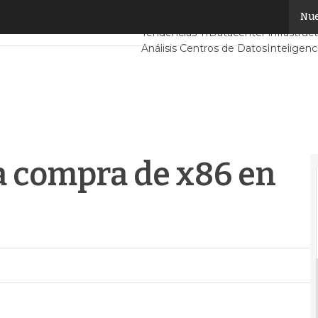
compra de x86 en Iberia
Nue
Servidores CPD y Mercado
Proyect
Tendencias TI
Datacenter infrastruc
Análisis Centros de Datos
Inteligenci
a compra de x86 en