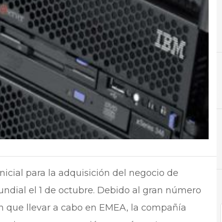
A
Adquisición
N
Not
nicial para la adquisición del negocio de
undial el 1 de octubre. Debido al gran número
an que llevar a cabo en EMEA, la compañía