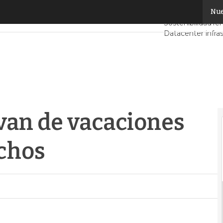
an de vacaciones con los deberes hechos
Nue
Servidores CPD 
Sostenibilidad
Ten
Datacenter infra
Análisis Centros
Inteligencia Artifi
 van de vacaciones
echos