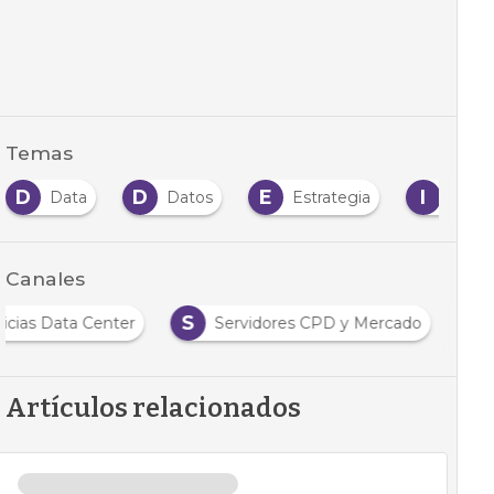
Temas
D
D
E
I
Data
Datos
Estrategia
Infra
Canales
S
icias Data Center
Servidores CPD y Mercado
Artículos relacionados