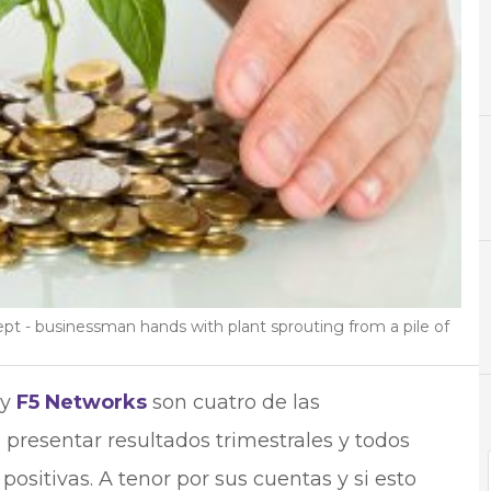
A
Almacenamiento
N
Not
 - businessman hands with plant sprouting from a pile of
y
F5 Networks
son cuatro de las
presentar resultados trimestrales y todos
 positivas. A tenor por sus cuentas y si esto