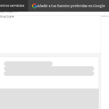
stros servicios
Añadir a tus fuentes preferidas en Google
y Mercado
Proyectos
dencias TI
structure
 de Datos
cial