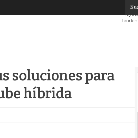
soluciones para caminar hacia la nube híbrida
Nue
Servid
Proyec
Tendenc
Datacen
Análisi
Intelige
s soluciones para
ube híbrida