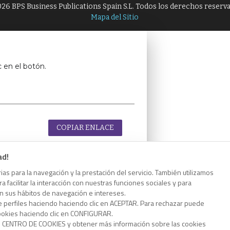
26 BPS Business Publications Spain S.L. Todos los derechos reserv
Mapa del Sitio
c en el botón.
COPIAR ENLACE
ad!
as para la navegación y la prestación del servicio. También utilizamos
 facilitar la interacción con nuestras funciones sociales y para
c en el botón.
on sus hábitos de navegación e intereses.
e perfiles haciendo haciendo clic en ACEPTAR. Para rechazar puede
cookies haciendo clic en CONFIGURAR.
o CENTRO DE COOKIES y obtener más información sobre las cookies