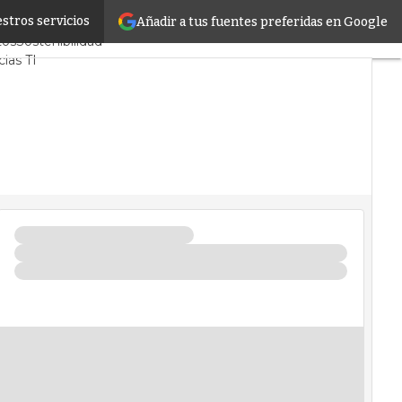
stros servicios
Añadir a tus fuentes preferidas en Google
ores CPD y Mercado
tos
Sostenibilidad
ias TI
ter infrastructure
s Centros de Datos
ncia Artificial