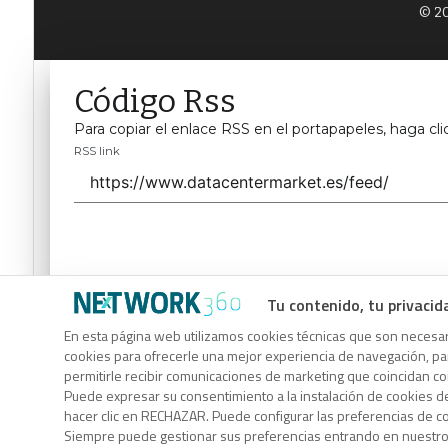
© 20
Código Rss
Para copiar el enlace RSS en el portapapeles, haga cli
RSS link
Tu contenido, tu privacid
Código Rss
En esta página web utilizamos cookies técnicas que son necesari
cookies para ofrecerle una mejor experiencia de navegación, para
Para copiar el enlace RSS en el portapapeles, haga cli
permitirle recibir comunicaciones de marketing que coincidan c
RSS link
Puede expresar su consentimiento a la instalación de cookies d
hacer clic en RECHAZAR. Puede configurar las preferencias de 
Siempre puede gestionar sus preferencias entrando en nuestr