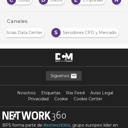
Cloud
Datos
Empresas
Nub
Canales
S
Noticias Data Center
Servidores CPD y Mercado
Síguenos
Nosotros
Etiquetas
Rss Feed
Aviso Legal
Privacidad
Cookie
Cookie Center
BPS forma parte de
, grupo europeo líder en
Nextwork360