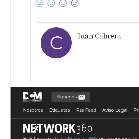
C
Juan Cabrera
Síguenos
Nosotros
Etiquetas
Rss Feed
Aviso Legal
Pr
BPS forma parte de
, grupo europeo lí
Nextwork360