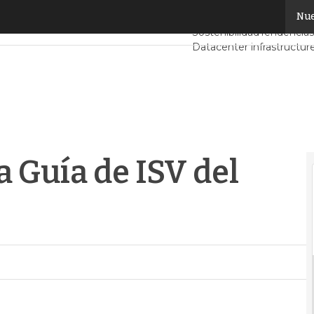
Guía de ISV del mercado español
Nue
Servidores CPD y Merca
Sostenibilidad
Tendencias
Datacenter infrastructur
Análisis Centros de Dato
 Guía de ISV del