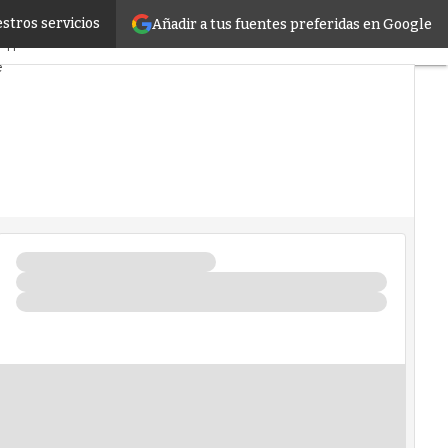
stros servicios
Añadir a tus fuentes preferidas en Google
do
Proyectos
 TI
e
s
Inteligencia Artificial