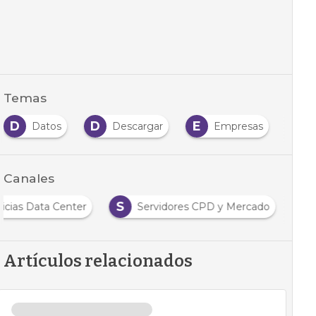
Temas
D
D
E
M
Datos
Descargar
Empresas
Canales
S
icias Data Center
Servidores CPD y Mercado
Artículos relacionados