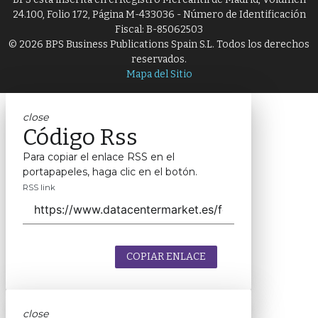
24.100, Folio 172, Página M-433036 - Número de Identificación
Fiscal: B-85062503
© 2026 BPS Business Publications Spain S.L. Todos los derechos
reservados.
Mapa del Sitio
close
Código Rss
Para copiar el enlace RSS en el
portapapeles, haga clic en el botón.
RSS link
COPIAR ENLACE
close