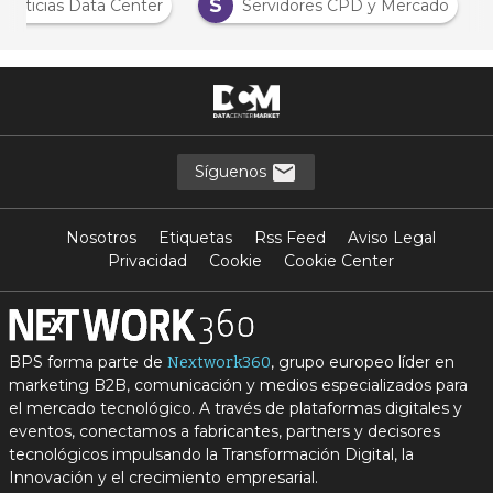
N
S
Noticias Data Center
Servidores CPD y Mercado
Síguenos
Nosotros
Etiquetas
Rss Feed
Aviso Legal
Privacidad
Cookie
Cookie Center
BPS forma parte de
, grupo europeo líder en
Nextwork360
marketing B2B, comunicación y medios especializados para
el mercado tecnológico. A través de plataformas digitales y
eventos, conectamos a fabricantes, partners y decisores
tecnológicos impulsando la Transformación Digital, la
Innovación y el crecimiento empresarial.