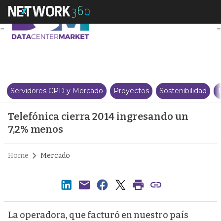
Telefónica cierra 2014 ingresa
Servidores CPD y Mercado
Proyectos
Sostenibilidad
T
Telefónica cierra 2014 ingresando un
7,2% menos
Home
Mercado
La operadora, que facturó en nuestro país