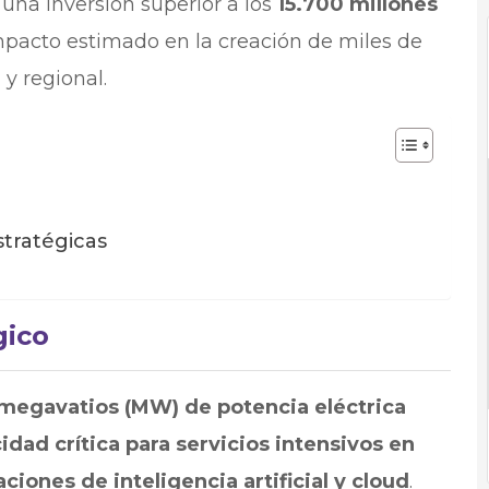
una inversión superior a los
15.700 millones
mpacto estimado en la creación de miles de
 y regional.
stratégicas
gico
megavatios (MW) de potencia eléctrica
idad crítica para servicios intensivos en
iones de inteligencia artificial y cloud
.