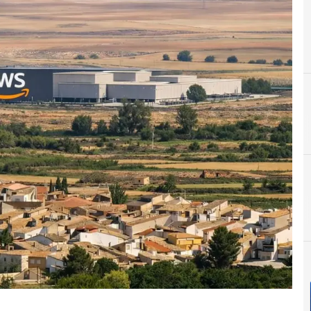
C
Cloud
D
D