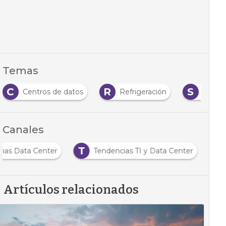
Temas
C
R
S
Centros de datos
Refrigeración
Sosten
Canales
T
cias Data Center
Tendencias TI y Data Center
Artículos relacionados