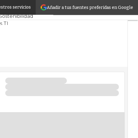
stros servicios
Añadir a tus fuentes preferidas en Google
s CPD y Mercado
Sostenibilidad
s TI
 infrastructure
entros de Datos
a Artificial