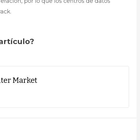
igeración, por lo que los centros de datos
rack.
artículo?
ter Market