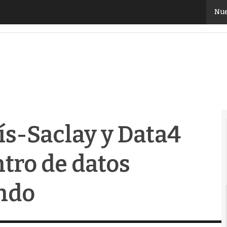
s-Saclay y Data4 crean el primer centro de datos bio
Nue
ís-Saclay y Data4
ntro de datos
undo