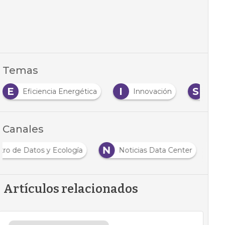
Temas
E
I
S
Eficiencia Energética
Innovación
Sost
Canales
N
tro de Datos y Ecología
Noticias Data Center
Artículos relacionados