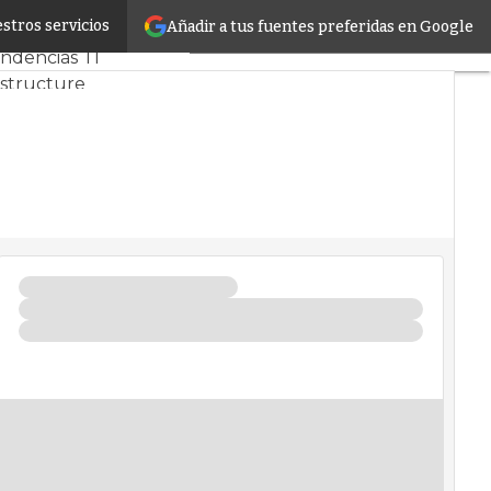
stros servicios
Añadir a tus fuentes preferidas en Google
 y Mercado
Proyectos
ndencias TI
astructure
 de Datos
icial