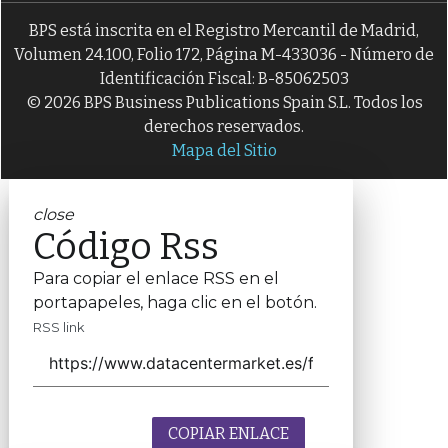
BPS está inscrita en el Registro Mercantil de Madrid,
Volumen 24.100, Folio 172, Página M-433036 - Número de
Identificación Fiscal: B-85062503
© 2026 BPS Business Publications Spain S.L. Todos los
derechos reservados.
Mapa del Sitio
close
Código Rss
Para copiar el enlace RSS en el
portapapeles, haga clic en el botón.
RSS link
COPIAR ENLACE