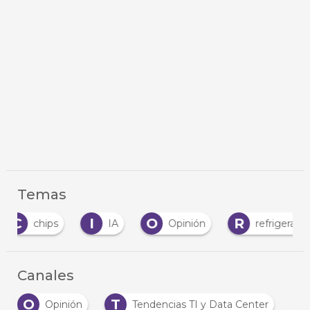
Temas
I
O
R
IA
Opinión
refrigeración líquida
Canales
O
T
Opinión
Tendencias TI y Data Center