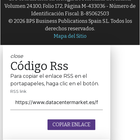
Volumen 24.100, Folio 172, Página M-433036 - Número de
Identificación Fiscal: B-85062503
© 2026 BPS Business Publications Spain S.L. Todos los
derechos reservados.
Mapa del Sitio
close
Código Rss
Para copiar el enlace RSS en el
portapapeles, haga clic en el botón.
RSS link
COPIAR ENLACE