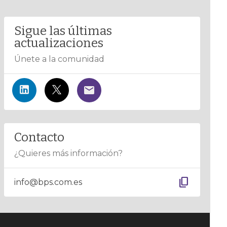
Sigue las últimas
actualizaciones
Únete a la comunidad
Contacto
¿Quieres más información?
content_copy
info@bps.com.es