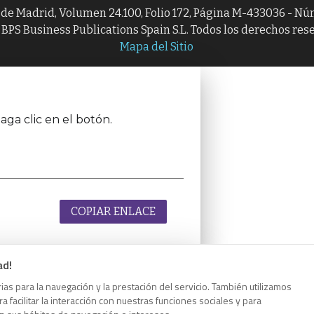
l de Madrid, Volumen 24.100, Folio 172, Página M-433036 - N
BPS Business Publications Spain S.L. Todos los derechos res
Mapa del Sitio
aga clic en el botón.
COPIAR ENLACE
ad!
as para la navegación y la prestación del servicio. También utilizamos
aga clic en el botón.
 facilitar la interacción con nuestras funciones sociales y para