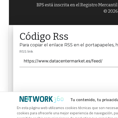
BPS está inscrita en el Registro Mercanti
© 2026 
Código Rss
Para copiar el enlace RSS en el portapapeles, h
RSS link
Tu contenido, tu privacid
Código Rss
En esta página web utilizamos cookies técnicas que son necesari
Para copiar el enlace RSS en el portapapeles, h
cookies para ofrecerle una mejor experiencia de navegación, para