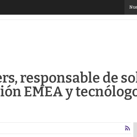
onsable de soluciones edge e IA edge de la región EM
Nue
s, responsable de so
gión EMEA y tecnólogo