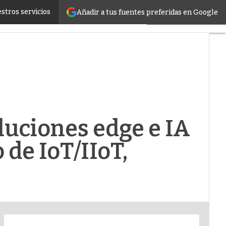
EA y tecnólogo de IoT/IIoT, Lenovo
stros servicios
Añadir a tus fuentes preferidas en Google
Servidores
CPD y
Mercado
Proyectos
Sostenibilidad
Tendencias
TI
Datacenter
infrastructure
luciones edge e IA
Análisis
Centros
 de IoT/IIoT,
de
Datos
Inteligencia
Artificial