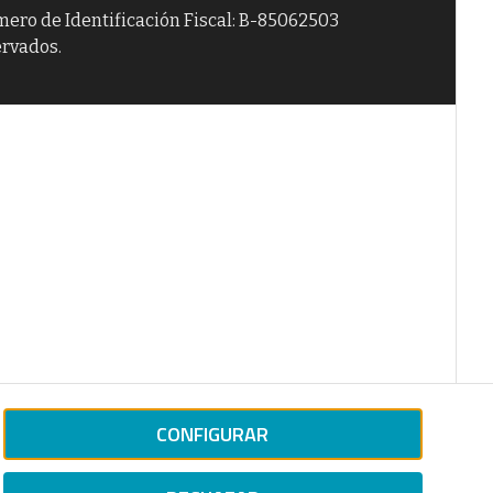
úmero de Identificación Fiscal: B-85062503
ervados.
CONFIGURAR