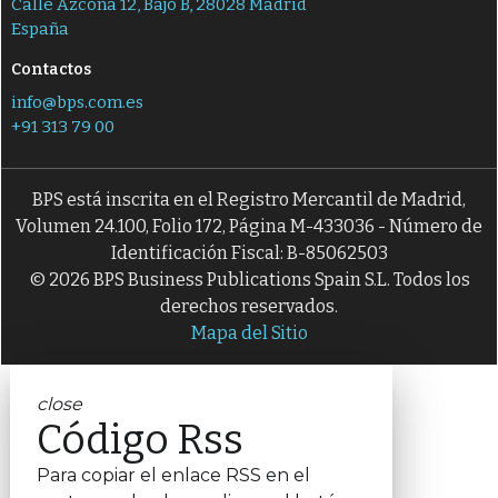
Calle Azcona 12, Bajo B, 28028 Madrid
España
Contactos
info@bps.com.es
+91 313 79 00
BPS está inscrita en el Registro Mercantil de Madrid,
Volumen 24.100, Folio 172, Página M-433036 - Número de
Identificación Fiscal: B-85062503
© 2026 BPS Business Publications Spain S.L. Todos los
derechos reservados.
Mapa del Sitio
close
Código Rss
Para copiar el enlace RSS en el