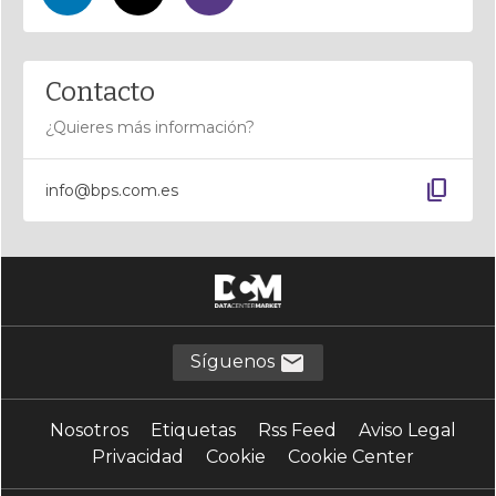
Contacto
¿Quieres más información?
content_copy
info@bps.com.es
Síguenos
Nosotros
Etiquetas
Rss Feed
Aviso Legal
Privacidad
Cookie
Cookie Center