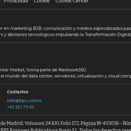
Privacidad
Cookie
Cookie Center
der en marketing B2B, comunicación y medios especializados para
s y decisores tecnológicos impulsando la Transformación Digital,
Center Market, forma parte de Nextwork360.
el mundo del data center, servidores, virtualización y cloud com
Contactos
info@bps.com.es
+91 313 79 00
l de Madrid, Volumen 24.100, Folio 172, Página M-433036 - N
BPS Business Publications Spain S.L. Todos los derechos res