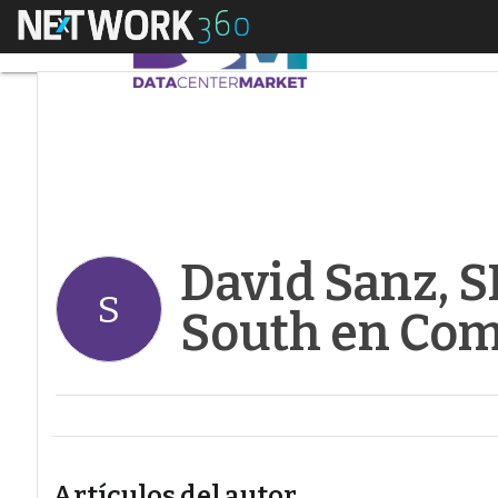
Menú
David Sanz, SR Dire
David Sanz, S
S
South en Co
Artículos del autor