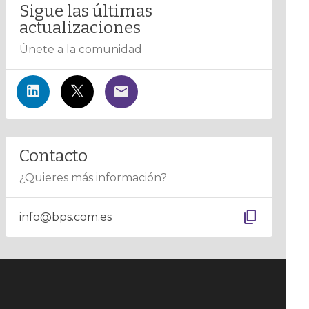
Sigue las últimas
actualizaciones
Únete a la comunidad
Contacto
¿Quieres más información?
content_copy
info@bps.com.es