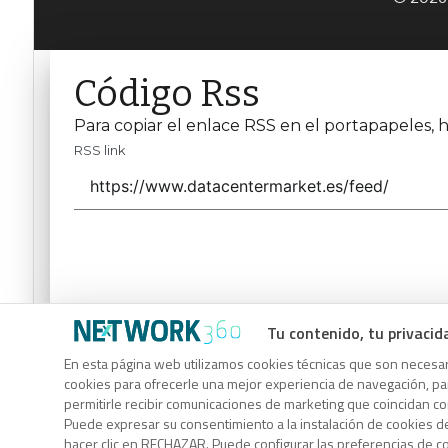
Código Rss
Para copiar el enlace RSS en el portapapeles, h
RSS link
Tu contenido, tu privacid
Código Rss
En esta página web utilizamos cookies técnicas que son necesari
Para copiar el enlace RSS en el portapapeles, h
cookies para ofrecerle una mejor experiencia de navegación, para
permitirle recibir comunicaciones de marketing que coincidan c
RSS link
Puede expresar su consentimiento a la instalación de cookies d
hacer clic en RECHAZAR. Puede configurar las preferencias de 