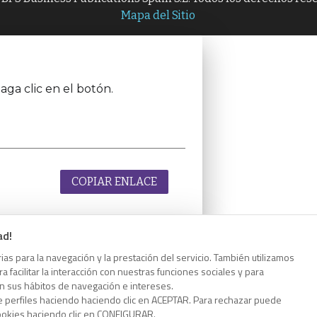
Mapa del Sitio
aga clic en el botón.
COPIAR ENLACE
ad!
as para la navegación y la prestación del servicio. También utilizamos
aga clic en el botón.
 facilitar la interacción con nuestras funciones sociales y para
on sus hábitos de navegación e intereses.
e perfiles haciendo haciendo clic en ACEPTAR. Para rechazar puede
cookies haciendo clic en CONFIGURAR.