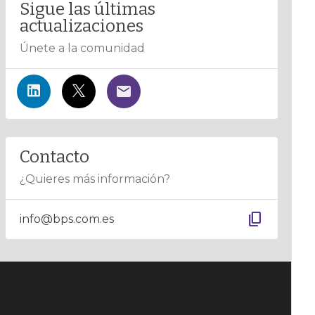
Sigue las últimas
actualizaciones
Únete a la comunidad
Contacto
¿Quieres más información?
content_copy
info@bps.com.es