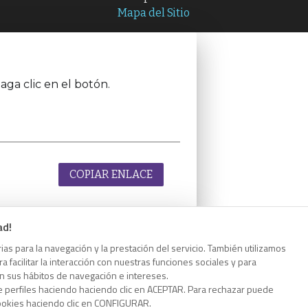
Mapa del Sitio
aga clic en el botón.
COPIAR ENLACE
ad!
as para la navegación y la prestación del servicio. También utilizamos
aga clic en el botón.
 facilitar la interacción con nuestras funciones sociales y para
on sus hábitos de navegación e intereses.
e perfiles haciendo haciendo clic en ACEPTAR. Para rechazar puede
cookies haciendo clic en CONFIGURAR.