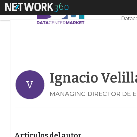
Menú
Ignacio Velilla
Servi
Datace
Ignacio Velill
V
MANAGING DIRECTOR DE E
Artículos del autor