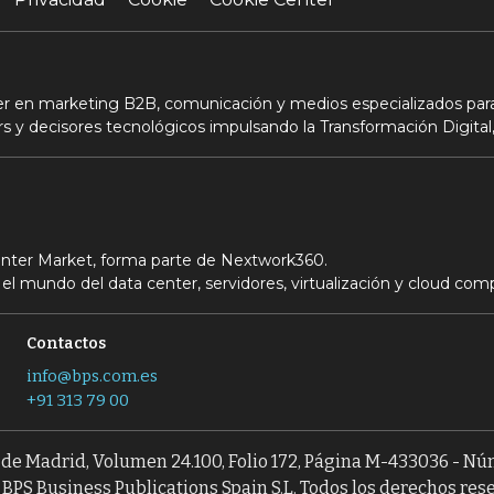
der en marketing B2B, comunicación y medios especializados para
s y decisores tecnológicos impulsando la Transformación Digital,
Center Market, forma parte de Nextwork360.
el mundo del data center, servidores, virtualización y cloud com
Contactos
info@bps.com.es
+91 313 79 00
l de Madrid, Volumen 24.100, Folio 172, Página M-433036 - N
BPS Business Publications Spain S.L. Todos los derechos res