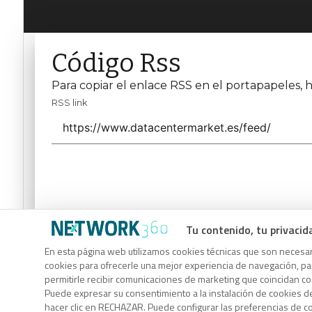
Código Rss
Para copiar el enlace RSS en el portapapeles, h
RSS link
Tu contenido, tu privacid
Código Rss
En esta página web utilizamos cookies técnicas que son necesari
Para copiar el enlace RSS en el portapapeles, h
cookies para ofrecerle una mejor experiencia de navegación, para
permitirle recibir comunicaciones de marketing que coincidan c
RSS link
Puede expresar su consentimiento a la instalación de cookies d
hacer clic en RECHAZAR. Puede configurar las preferencias de 