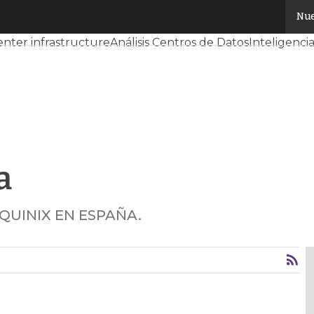
Nue
dores CPD y Mercado
Proyectos
Sostenibilidad
Tendencias 
nter infrastructure
Análisis Centros de Datos
Inteligencia 
a
QUINIX EN ESPAÑA.