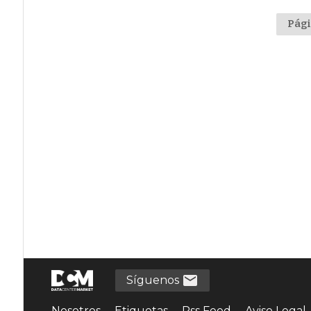
Pági
Síguenos
Nosotros
Etiquetas
Rss Feed
Aviso Legal