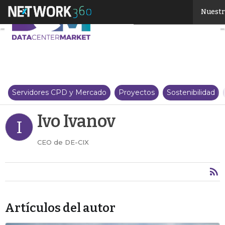
Ivo Ivanov
Nuestr
Servidores CPD y Mercado
Proyectos
Sostenibilidad
Ivo Ivanov
I
CEO de DE-CIX
Artículos del autor