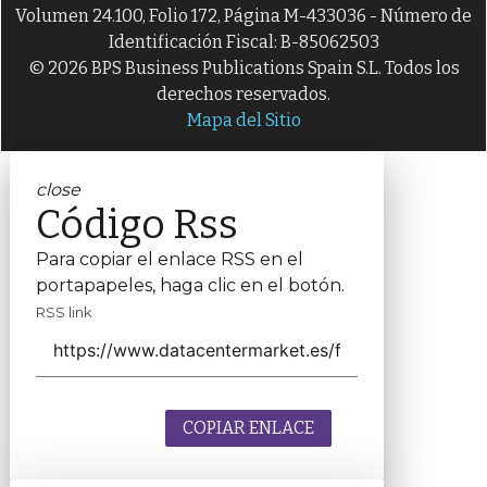
Volumen 24.100, Folio 172, Página M-433036 - Número de
Identificación Fiscal: B-85062503
© 2026 BPS Business Publications Spain S.L. Todos los
derechos reservados.
Mapa del Sitio
close
Código Rss
Para copiar el enlace RSS en el
portapapeles, haga clic en el botón.
RSS link
COPIAR ENLACE