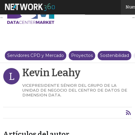
Kevin Leahy
Nues
Servidores CPD y Mercado
Proyectos
Sostenibilidad
Kevin Leahy
L
VICEPRESIDENTE SÉNIOR DEL GRUPO DE LA
UNIDAD DE NEGOCIO DEL CENTRO DE DATOS DE
DIMENSION DATA.
Artículos del autor