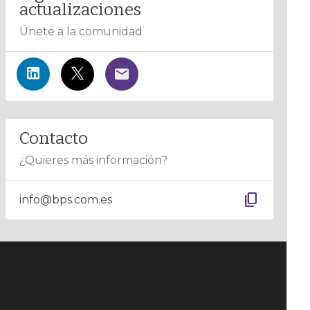
actualizaciones
Únete a la comunidad
Contacto
¿Quieres más información?
content_copy
info@bps.com.es