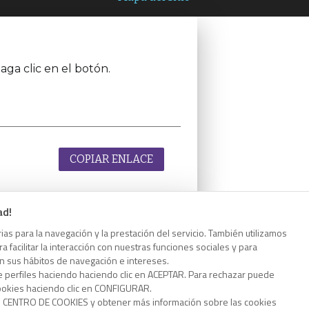
aga clic en el botón.
COPIAR ENLACE
ad!
as para la navegación y la prestación del servicio. También utilizamos
aga clic en el botón.
 facilitar la interacción con nuestras funciones sociales y para
on sus hábitos de navegación e intereses.
e perfiles haciendo haciendo clic en ACEPTAR. Para rechazar puede
cookies haciendo clic en CONFIGURAR.
o CENTRO DE COOKIES y obtener más información sobre las cookies