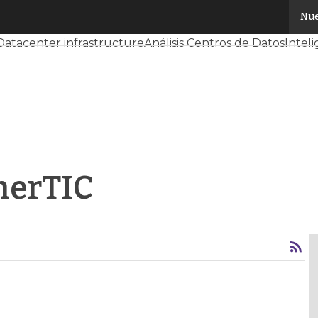
Nue
Servidores CPD y Mercado
Proyectos
Sostenibilidad
Tende
Datacenter infrastructure
Análisis Centros de Datos
Inteli
nerTIC