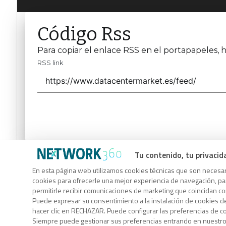
Código Rss
Para copiar el enlace RSS en el portapapeles, h
RSS link
Tu contenido, tu privacid
Código Rss
En esta página web utilizamos cookies técnicas que son necesari
Para copiar el enlace RSS en el portapapeles, h
cookies para ofrecerle una mejor experiencia de navegación, para
permitirle recibir comunicaciones de marketing que coincidan c
RSS link
Puede expresar su consentimiento a la instalación de cookies d
hacer clic en RECHAZAR. Puede configurar las preferencias de 
Siempre puede gestionar sus preferencias entrando en nuestr