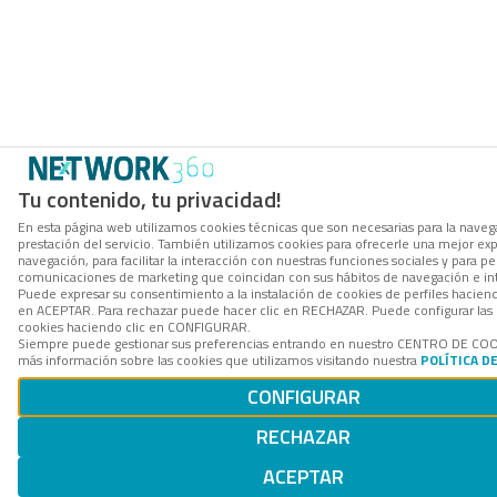
Tu contenido, tu privacidad!
En esta página web utilizamos cookies técnicas que son necesarias para la navega
prestación del servicio. También utilizamos cookies para ofrecerle una mejor ex
navegación, para facilitar la interacción con nuestras funciones sociales y para per
comunicaciones de marketing que coincidan con sus hábitos de navegación e in
Puede expresar su consentimiento a la instalación de cookies de perfiles hacien
en ACEPTAR. Para rechazar puede hacer clic en RECHAZAR. Puede configurar las 
cookies haciendo clic en CONFIGURAR.
Siempre puede gestionar sus preferencias entrando en nuestro CENTRO DE COO
más información sobre las cookies que utilizamos visitando nuestra
POLÍTICA D
CONFIGURAR
RECHAZAR
ACEPTAR