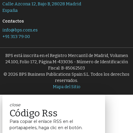
Calle Azcona 12, Bajo B, 28028 Madrid
España
Contactos
info@bps.com.es
+91 313 79 00
BPS está inscrita en el Registro Mercantil de Madrid, Volumen
24.100, Folio 172, Página M-433036 - Número de Identificación
Fiscal: B-85062503
© 2026 BPS Business Publications Spain S.L. Todos los derechos
reservados.
Mapa del Sitio
close
Código Rss
Para copiar el enlace RSS en el
portapapeles, haga clic en el botón.