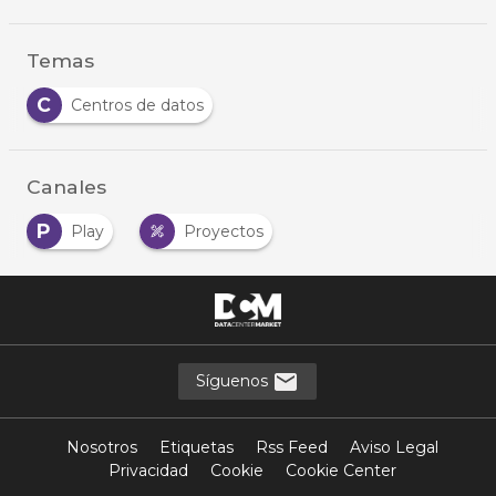
Temas
C
Centros de datos
Canales
P
Play
Proyectos
Síguenos
Nosotros
Etiquetas
Rss Feed
Aviso Legal
Privacidad
Cookie
Cookie Center