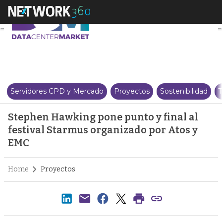
Stephen Hawking pone punto y f
Servidores CPD y Mercado
Proyectos
Sostenibilidad
T
Stephen Hawking pone punto y final al
festival Starmus organizado por Atos y
EMC
Home
Proyectos