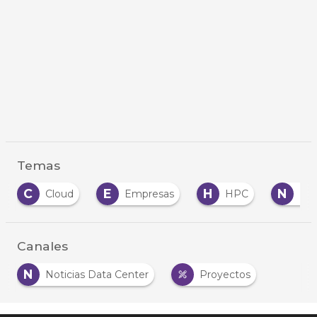
Temas
C
E
H
N
Cloud
Empresas
HPC
Neg
Canales
N
Noticias Data Center
Proyectos