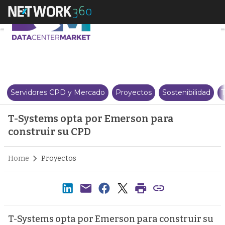
T-Systems opta por Emerson pa
Servidores CPD y Mercado
Proyectos
Sostenibilidad
T
T-Systems opta por Emerson para
construir su CPD
Home
Proyectos
T-Systems opta por Emerson para construir su