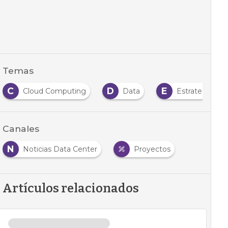
Temas
C
D
E
Cloud Computing
Data
Estrategia
Canales
N
Noticias Data Center
Proyectos
Artículos relacionados