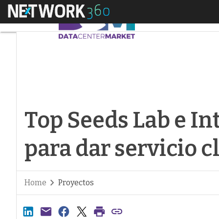
Menú
Top Seeds Lab e Inte
Top Seeds Lab e In
para dar servicio c
Home
Proyectos