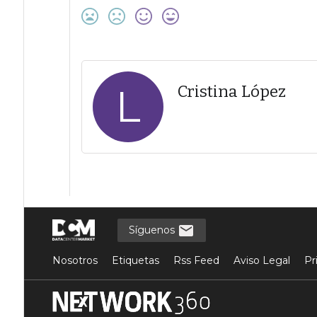
L
Cristina López
Síguenos
Nosotros
Etiquetas
Rss Feed
Aviso Legal
Pr