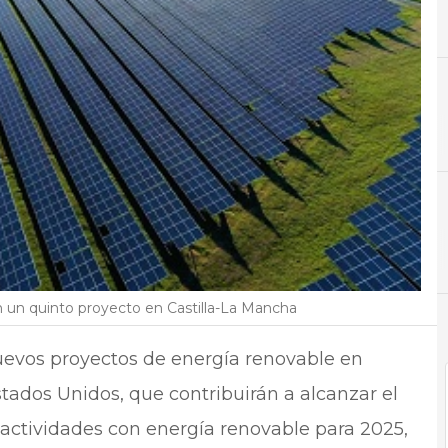
D
Datos
C
Cen
un quinto proyecto en Castilla-La Mancha
evos proyectos de energía renovable en
tados Unidos, que contribuirán a alcanzar el
 actividades con energía renovable para 2025,