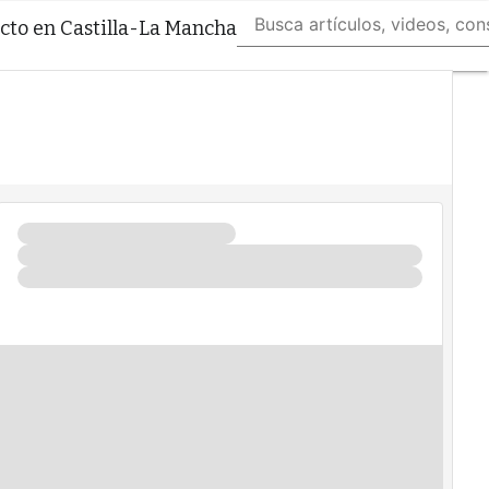
to en Castilla-La Mancha
Servidores
CPD y
Mercado
Proyectos
Sostenibilidad
Tendencias
TI
Datacenter
infrastructure
Análisis
Centros
de
Datos
Inteligencia
Artificial