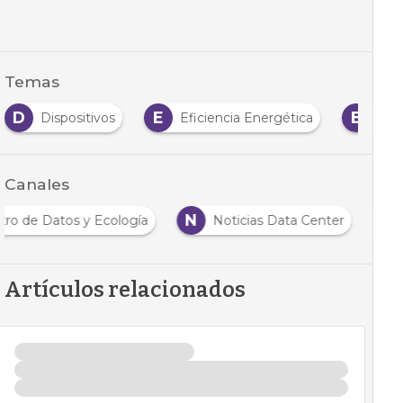
Temas
D
E
E
Dispositivos
Eficiencia Energética
Ene
Canales
N
tro de Datos y Ecología
Noticias Data Center
Artículos relacionados