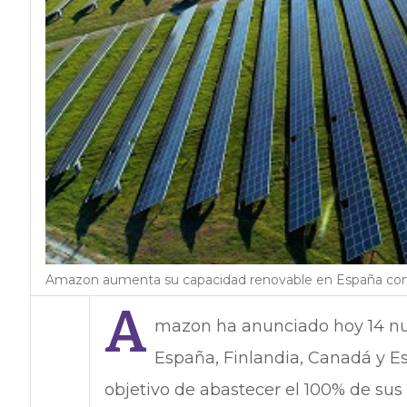
Amazon aumenta su capacidad renovable en España con 
A
mazon ha anunciado hoy 14 nu
España, Finlandia, Canadá y Es
objetivo de abastecer el 100% de sus