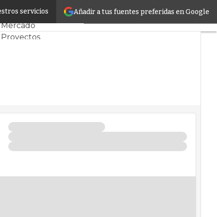
l
stros servicios
Añadir a tus fuentes preferidas en Google
Servidores CPD y
Mercado
Proyectos
Sostenibilidad
Tendencias TI
Datacenter
infrastructure
Análisis Centros de
Datos
Inteligencia Artificial