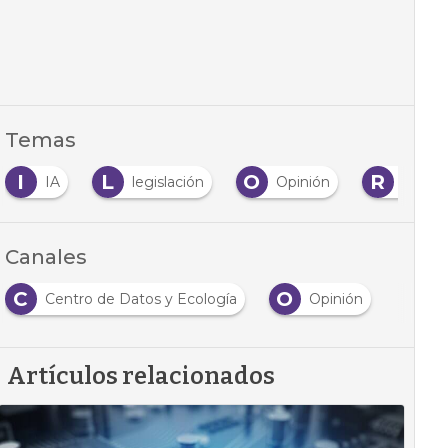
Temas
I
L
O
R
IA
legislación
Opinión
Refrig
Canales
C
O
Centro de Datos y Ecología
Opinión
Artículos relacionados