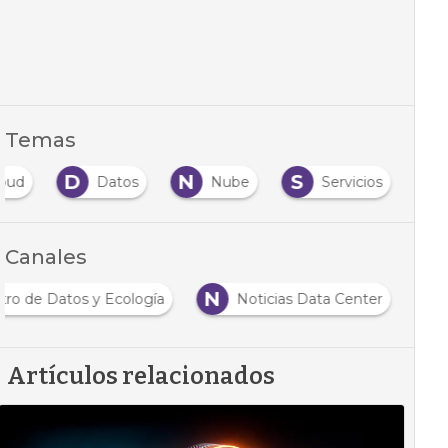
Temas
D
N
S
loud
Datos
Nube
Servicios
Canales
N
tro de Datos y Ecología
Noticias Data Center
Artículos relacionados