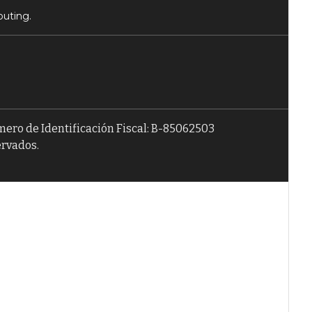
puting.
úmero de Identificación Fiscal: B-85062503
ervados.