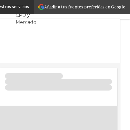
e Flex
stros servicios
Añadir a tus fuentes preferidas en Google
Servidores
CPD y
Mercado
Proyectos
Sostenibilidad
Tendencias TI
Datacenter
infrastructure
Análisis
Centros de
Datos
Inteligencia
Artificial