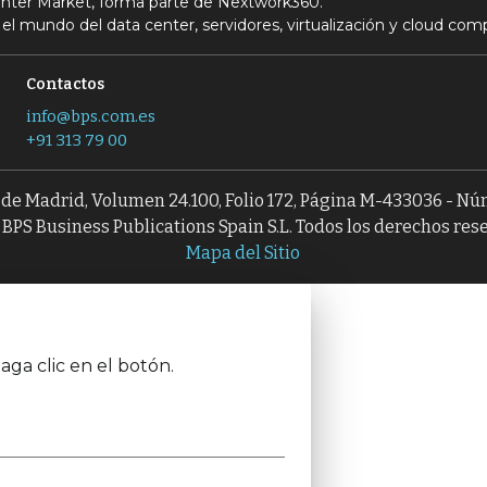
Center Market, forma parte de Nextwork360.
el mundo del data center, servidores, virtualización y cloud com
Contactos
info@bps.com.es
+91 313 79 00
l de Madrid, Volumen 24.100, Folio 172, Página M-433036 - N
BPS Business Publications Spain S.L. Todos los derechos res
Mapa del Sitio
aga clic en el botón.