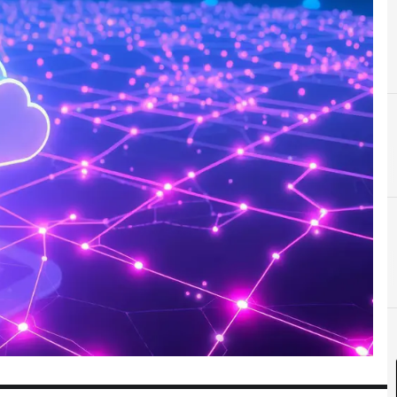
C
C
C
Cen