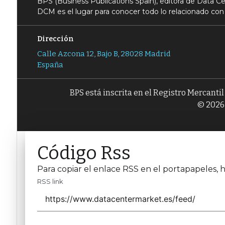
BPS (Business Publications Spain), editora de Data 
DCM es el lugar para conocer todo lo relacionado con 
Dirección
Calle Azcona 12, Bajo B, 28028 Madrid
España
BPS está inscrita en el Registro Mercanti
© 2026 
Código Rss
Para copiar el enlace RSS en el portapapeles, h
RSS link