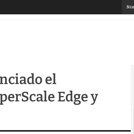
iado el lanzamiento de HyperScale Edge y HyperScal
Nue
nciado el
perScale Edge y