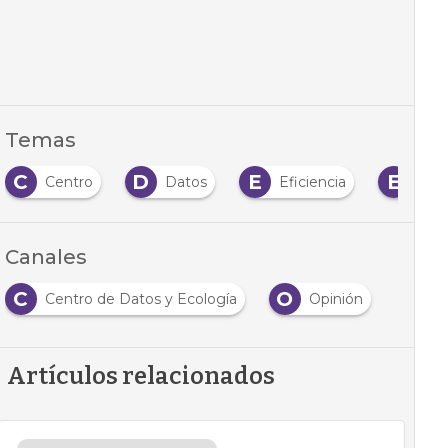
Temas
C
D
E
E
Centro
Datos
Eficiencia
Efic
Canales
C
O
Centro de Datos y Ecología
Opinión
Artículos relacionados