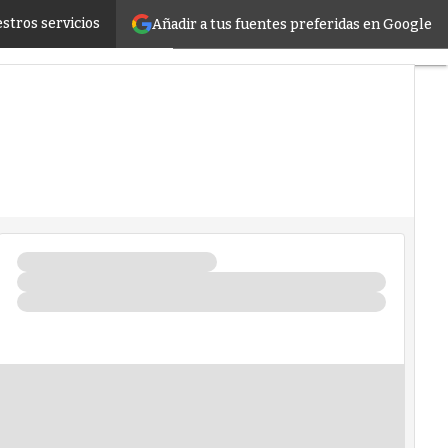
stros servicios
Añadir a tus fuentes preferidas en Google
royectos
eligencia Artificial