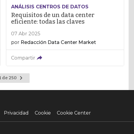
ANÁLISIS CENTROS DE DATOS
Requisitos de un data center
eficiente: todas las claves
07 Abr 2025
por
Redacción Data Center Market
Compartir
Ir
1 de 250
a
la
página
siguiente
Privacidad
Cookie
Cookie Center