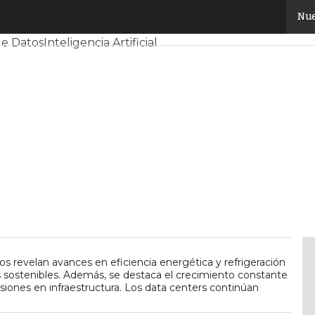
Nue
y Mercado
Proyectos
Sostenibilidad
Tendencias TI
Datacent
de Datos
Inteligencia Artificial
 revelan avances en eficiencia energética y refrigeración
 sostenibles. Además, se destaca el crecimiento constante
siones en infraestructura. Los data centers continúan