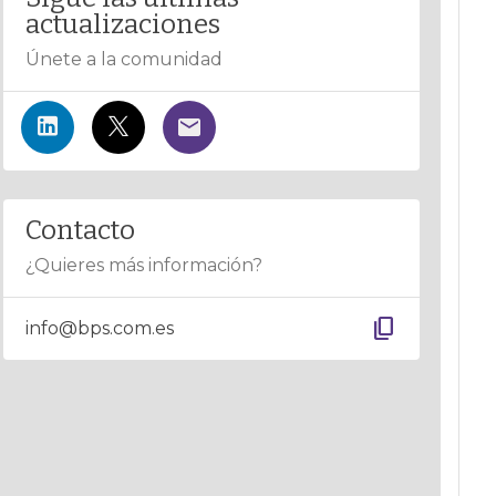
actualizaciones
Únete a la comunidad
Contacto
¿Quieres más información?
content_copy
info@bps.com.es