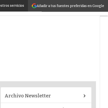
stros servicios
Añadir a tus fuentes preferidas en Google
er infrastructure
Archivo Newsletter