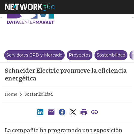
Schneider Electric promueve la 
Servidores CPD y Mercado
Proyectos
Sostenibilidad
T
Schneider Electric promueve la eficiencia
energética
Home
Sostenibilidad
La compañía ha programado una exposición