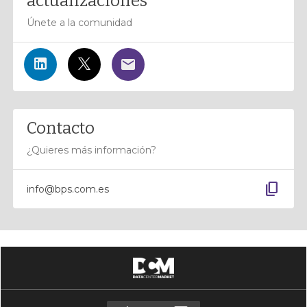
actualizaciones
Únete a la comunidad
Contacto
¿Quieres más información?
content_copy
info@bps.com.es