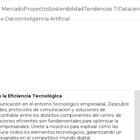
y Mercado
Proyectos
Sostenibilidad
Tendencias TI
Datacent
de Datos
Inteligencia Artificial
la Eficiencia Tecnológica
municación en el entorno tecnológico empresarial. Descubre
redes, protocolos de comunicación y soluciones de
onfiable entre los distintos componentes del centro de
iones eficientes son fundamentales para optimizar la
 empresariales. Únete a nosotros para explorar cómo las
une todos los elementos tecnológicos, garantizando un
sariales en el competitivo mundo digital.