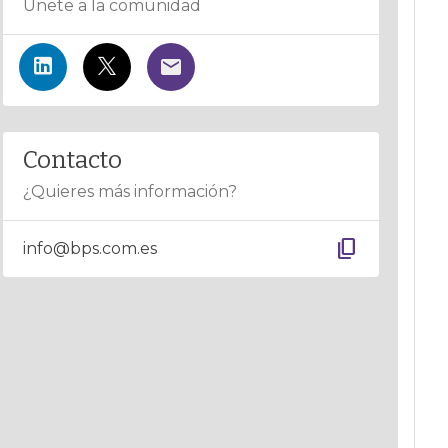
Únete a la comunidad
Contacto
¿Quieres más información?
content_copy
info@bps.com.es