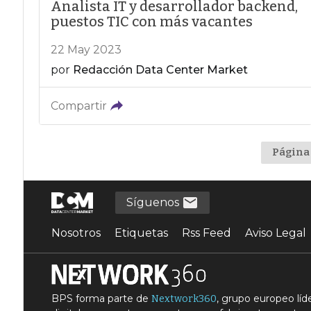
Analista IT y desarrollador backend,
puestos TIC con más vacantes
22 May 2023
por
Redacción Data Center Market
Compartir
Página 
Síguenos
Nosotros
Etiquetas
Rss Feed
Aviso Legal
BPS forma parte de
, grupo europeo lí
Nextwork360