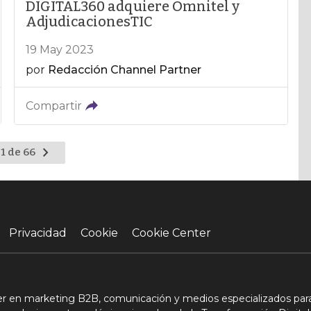
DIGITAL360 adquiere Omnitel y
AdjudicacionesTIC
19 May 2023
por
Redacción Channel Partner
Compartir
Ir
1 de 66
a
la
página
siguiente
Privacidad
Cookie
Cookie Center
der en marketing B2B, comunicación y medios especializados para