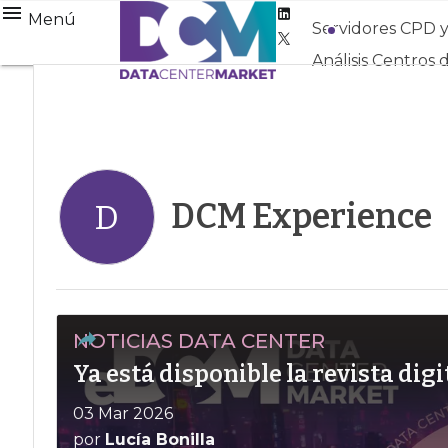
Linkedin
Menú
Servidores CPD 
Twitter
Análisis Centros 
DCM Experience
D
NOTICIAS DATA CENTER
Ya está disponible la revista di
03 Mar 2026
por
Lucía Bonilla