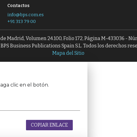
Contactos
info@bps.com.es
+91 313 79 00
l de Madrid, Volumen 24.100, Folio 172, Página M-433036 - N
BPS Business Publications Spain S.L. Todos los derechos res
Mapa del Sitio
aga clic en el botón.
COPIAR ENLACE