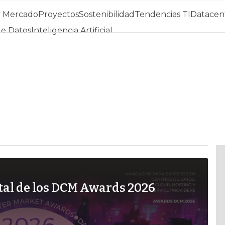
y Mercado
Proyectos
Sostenibilidad
Tendencias TI
Datacent
de Datos
Inteligencia Artificial
gital de los DCM Awards 2026