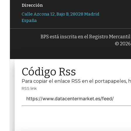
Dirección
Calle Azcona 12, Bajo B, 28028 Madrid
España
BPS está inscrita en el Registro Mercanti
© 2026 
Código Rss
Para copiar el enlace RSS en el portapapeles, h
RSS link