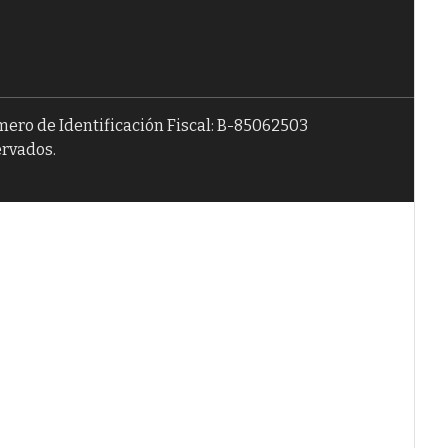
úmero de Identificación Fiscal: B-85062503
ervados.