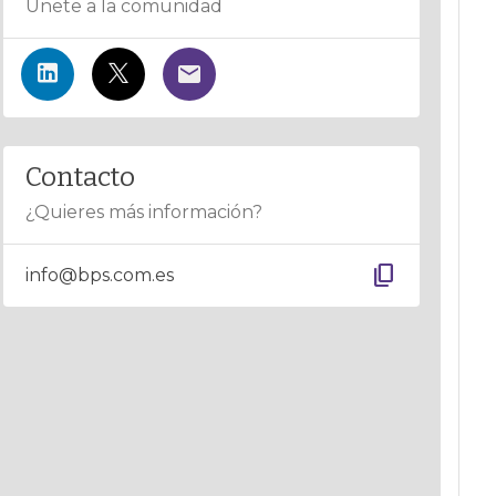
Únete a la comunidad
Contacto
¿Quieres más información?
content_copy
info@bps.com.es