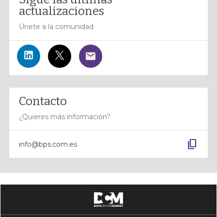
actualizaciones
Únete a la comunidad
Contacto
¿Quieres más información?
content_copy
info@bps.com.es