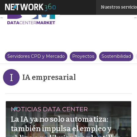
Linkedin
Nuestros servici
Twitter
Servidores CPD y Mercado
Proyectos
Sostenibilidad
I
IA empresarial
NOTICIAS DATA CENTER
La IA ya no solo automatiza:
también impulsa el empleo y