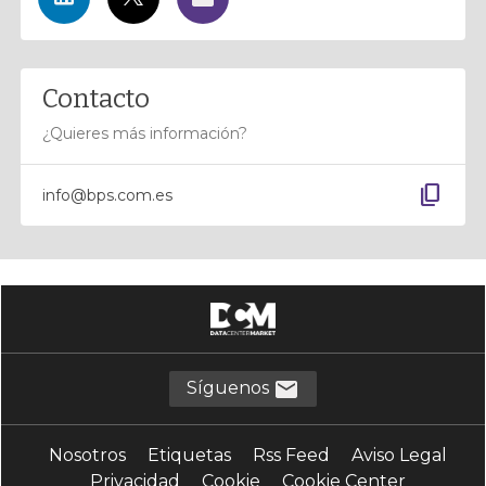
Contacto
¿Quieres más información?
content_copy
info@bps.com.es
Síguenos
Nosotros
Etiquetas
Rss Feed
Aviso Legal
Privacidad
Cookie
Cookie Center