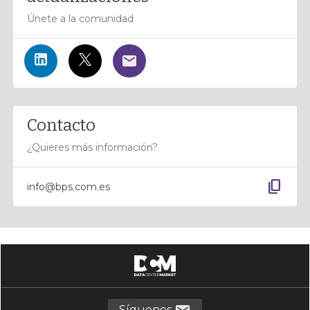
Únete a la comunidad
Contacto
¿Quieres más información?
content_copy
info@bps.com.es
Síguenos