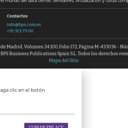
el mundo del data center, servidores, virtualización y cloud com
Contactos
info@bps.com.es
+91 313 79 00
l de Madrid, Volumen 24.100, Folio 172, Página M-433036 - N
BPS Business Publications Spain S.L. Todos los derechos res
Mapa del Sitio
aga clic en el botón.
COPIAR ENLACE