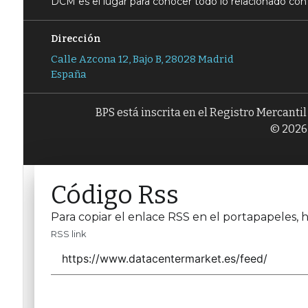
DCM es el lugar para conocer todo lo relacionado con 
Dirección
Calle Azcona 12, Bajo B, 28028 Madrid
España
BPS está inscrita en el Registro Mercanti
© 2026 
Código Rss
Para copiar el enlace RSS en el portapapeles, h
RSS link