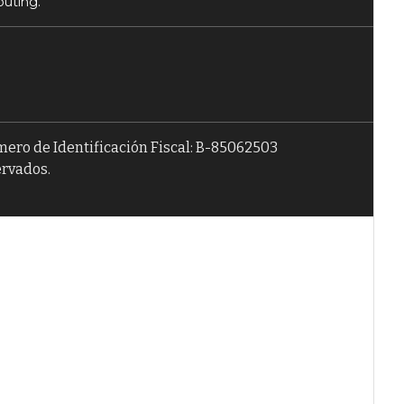
puting.
úmero de Identificación Fiscal: B-85062503
ervados.