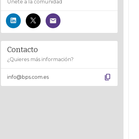
Únete a la comunidad
Contacto
¿Quieres más información?
content_copy
info@bps.com.es