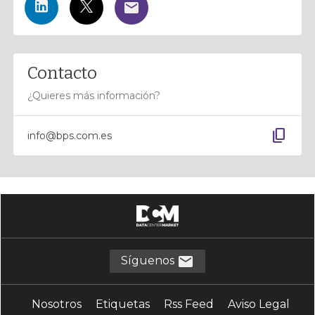
Contacto
¿Quieres más información?
content_copy
info@bps.com.es
Síguenos
Nosotros
Etiquetas
Rss Feed
Aviso Legal