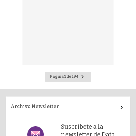
Ir
Página 1 de 194
a
la
página
siguiente
Archivo Newsletter
Suscríbete a la
newsletter de Data