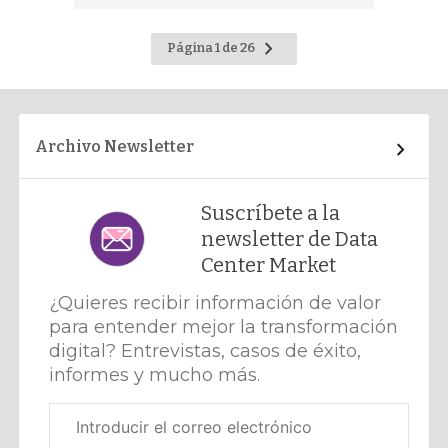
Ir
Página 1 de 26
a
la
página
siguiente
Archivo Newsletter
Suscríbete a la
newsletter de Data
Center Market
¿Quieres recibir información de valor
para entender mejor la transformación
digital? Entrevistas, casos de éxito,
informes y mucho más.
Correo
electrónico