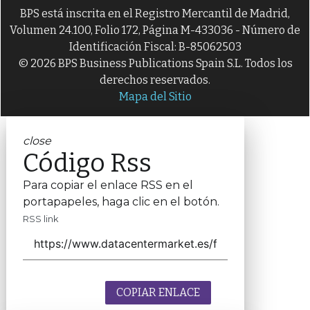
BPS está inscrita en el Registro Mercantil de Madrid,
Volumen 24.100, Folio 172, Página M-433036 - Número de
Identificación Fiscal: B-85062503
© 2026 BPS Business Publications Spain S.L. Todos los
derechos reservados.
Mapa del Sitio
close
Código Rss
Para copiar el enlace RSS en el
portapapeles, haga clic en el botón.
RSS link
COPIAR ENLACE