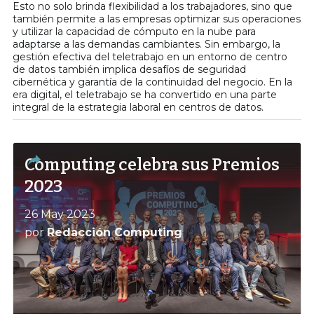
Esto no solo brinda flexibilidad a los trabajadores, sino que
también permite a las empresas optimizar sus operaciones
y utilizar la capacidad de cómputo en la nube para
adaptarse a las demandas cambiantes. Sin embargo, la
gestión efectiva del teletrabajo en un entorno de centro
de datos también implica desafíos de seguridad
cibernética y garantía de la continuidad del negocio. En la
era digital, el teletrabajo se ha convertido en una parte
integral de la estrategia laboral en centros de datos.
Computing celebra sus Premios
2023
26 May 2023
por
Redacción Computing