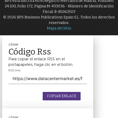
BPS está inscrita en el Registro Mercantil de Madrid, Volumen
24.100, Folio 172, Página M-433036 - Número de Identificación
Fiscal: B-85062503
© 2026 BPS Business Publications Spain S.L. Todos los derechos
reservados.
Mapa del Sitio
close
Código Rss
Para copiar el enlace RSS en el
portapapeles, haga clic en el botón.
RSS link
COPIAR ENLACE
close