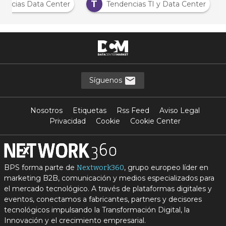
T
Noticias Data Center
Tendencias TI y Data Center
Síguenos
Nosotros
Etiquetas
Rss Feed
Aviso Legal
Privacidad
Cookie
Cookie Center
BPS forma parte de
, grupo europeo líder en
Nextwork360
marketing B2B, comunicación y medios especializados para
el mercado tecnológico. A través de plataformas digitales y
eventos, conectamos a fabricantes, partners y decisores
tecnológicos impulsando la Transformación Digital, la
Innovación y el crecimiento empresarial.