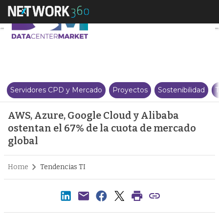
AWS, Azure, Google Cloud y Ali
Servidores CPD y Mercado
Proyectos
Sostenibilidad
T
AWS, Azure, Google Cloud y Alibaba
ostentan el 67% de la cuota de mercado
global
Home
Tendencias TI