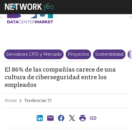
El 86% de las compañías carece
Servidores CPD y Mercado
Proyectos
Sostenibilidad
T
El 86% de las compañías carece de una
cultura de ciberseguridad entre los
empleados
Home
Tendencias TI