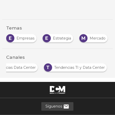
Temas
E
M
N
Estrategia
Mercado
Negocio
…
Canales
N
T
Noticias Data Center
Tendencias TI y Data C
…
Síguenos