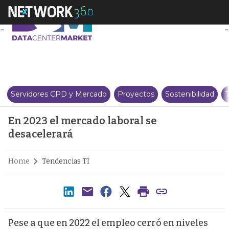
En 2023 el mercado laboral se d
Servidores CPD y Mercado
Proyectos
Sostenibilidad
T
En 2023 el mercado laboral se
desacelerará
Home
Tendencias TI
Pese a que en 2022 el empleo cerró en niveles