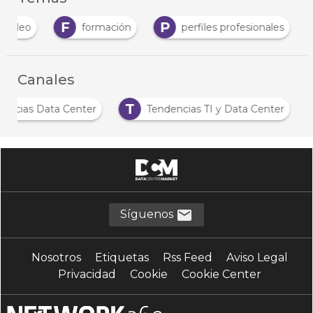
F
P
mpleo
formación
perfiles profesionales
Canales
N
T
Noticias Data Center
Tendencias TI y Data C
Síguenos
Nosotros
Etiquetas
Rss Feed
Aviso Legal
Privacidad
Cookie
Cookie Center