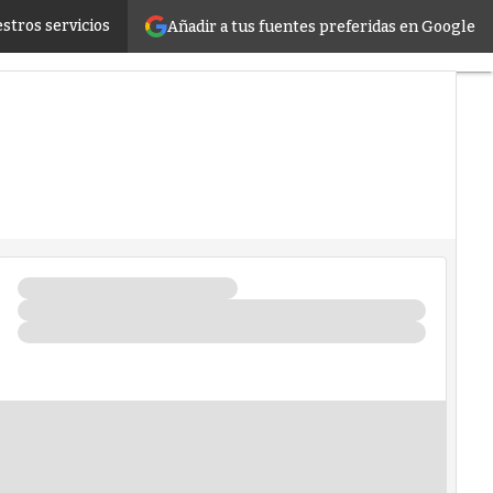
stionados de infraestructura híbrida
stros servicios
Añadir a tus fuentes preferidas en Google
Servidores
CPD y
Mercado
Proyectos
Sostenibilidad
Tendencias
TI
Datacenter
infrastructure
Análisis
Centros
de
Datos
Inteligencia
Artificial