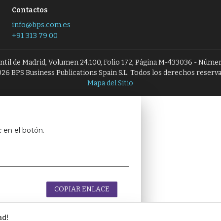
Contactos
info@bps.com.es
+91 313 79 00
antil de Madrid, Volumen 24.100, Folio 172, Página M-433036 - Númer
26 BPS Business Publications Spain S.L. Todos los derechos reserv
Mapa del Sitio
c en el botón.
COPIAR ENLACE
ad!