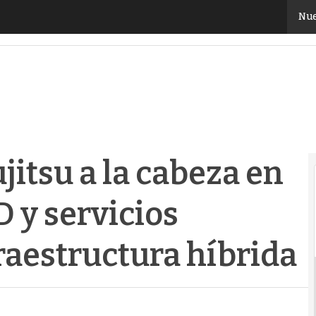
itsu a la cabeza en Outsourcing de CPD y servicios ge
Nue
jitsu a la cabeza en
 y servicios
raestructura híbrida