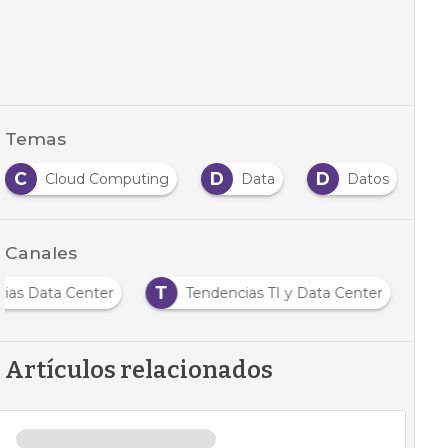
Temas
C
D
D
I
Cloud Computing
Data
Datos
Canales
T
cias Data Center
Tendencias TI y Data Center
Artículos relacionados