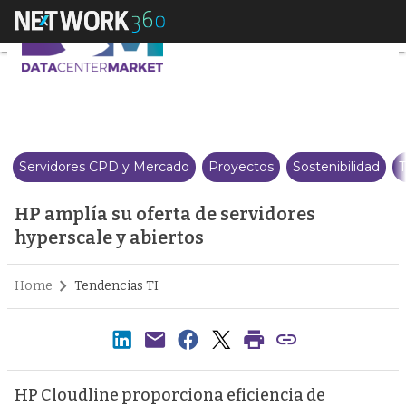
HP amplía su oferta de servidor
Servidores CPD y Mercado
Proyectos
Sostenibilidad
T
HP amplía su oferta de servidores
hyperscale y abiertos
Home
Tendencias TI
HP Cloudline proporciona eficiencia de