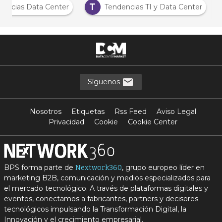
T
Noticias Data Center
Tendencias TI y Data Center
Síguenos
Nosotros
Etiquetas
Rss Feed
Aviso Legal
Privacidad
Cookie
Cookie Center
BPS forma parte de
, grupo europeo líder en
Nextwork360
marketing B2B, comunicación y medios especializados para
el mercado tecnológico. A través de plataformas digitales y
eventos, conectamos a fabricantes, partners y decisores
tecnológicos impulsando la Transformación Digital, la
Innovación y el crecimiento empresarial.