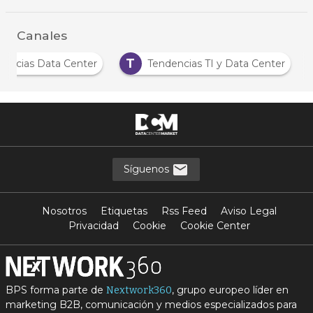
Canales
T
Noticias Data Center
Tendencias TI y Data Center
Síguenos
Nosotros
Etiquetas
Rss Feed
Aviso Legal
Privacidad
Cookie
Cookie Center
BPS forma parte de
, grupo europeo líder en
Nextwork360
marketing B2B, comunicación y medios especializados para