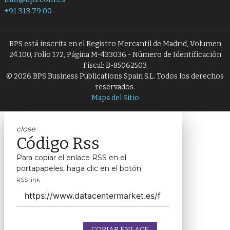
+91 313 79 00
BPS está inscrita en el Registro Mercantil de Madrid, Volumen
24.100, Folio 172, Página M-433036 - Número de Identificación
Fiscal: B-85062503
© 2026 BPS Business Publications Spain S.L. Todos los derechos
reservados.
Mapa del Sitio
close
Código Rss
Para copiar el enlace RSS en el
portapapeles, haga clic en el botón.
RSS link
COPIAR ENLACE