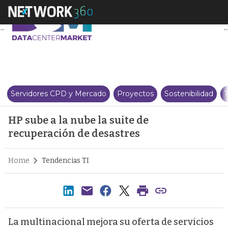
HP sube a la nube la suite de r
Servidores CPD y Mercado
Proyectos
Sostenibilidad
T
HP sube a la nube la suite de
recuperación de desastres
Home
Tendencias TI
La multinacional mejora su oferta de servicios