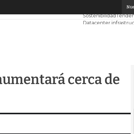
aumentará cerca de un 3% en 2026
Nue
Servidores CPD y Me
Sostenibilidad
Tendenc
Datacenter infrastru
Análisis Centros de D
Inteligencia Artificial
 aumentará cerca de