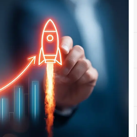
E
Edge Computing
N
Noti