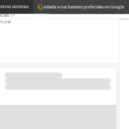
stros servicios
Añadir a tus fuentes preferidas en Google
rcado
Proyectos
ias TI
cture
atos