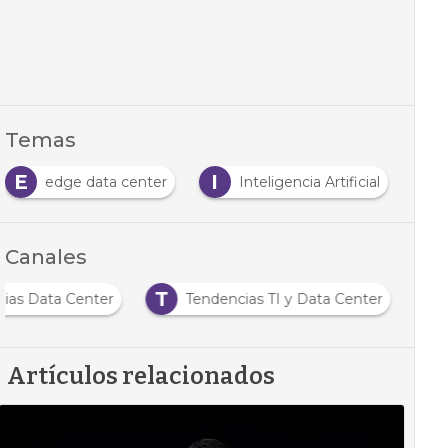
Temas
E
I
I
edge data center
Inteligencia Artificial
Canales
T
cias Data Center
Tendencias TI y Data Center
Artículos relacionados