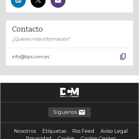
Contacto
¿Quieres más información?
content_copy
info@bps.com.es
Síguenos
Nosotros
Etiquetas
Rss Feed
Aviso Legal
Privacidad
Cookie
Cookie Center