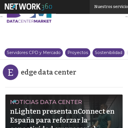
Linkedin
Nuestros servici
Twitter
Servidores CPD y Mercado
Proyectos
Sostenibilidad
E
edge data center
NOTICIAS DATA CENTER
nLighten presenta nConnect en
España para reforzar la