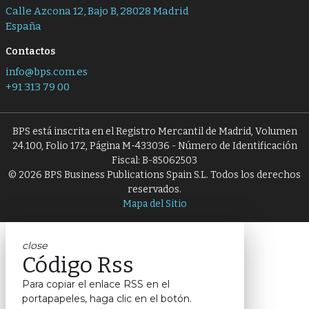
Calle Azcona 12, Bajo B, 28028 Madrid
España
Contactos
info@bps.com.es
+91 313 79 00
BPS está inscrita en el Registro Mercantil de Madrid, Volumen
24.100, Folio 172, Página M-433036 - Número de Identificación
Fiscal: B-85062503
© 2026 BPS Business Publications Spain S.L. Todos los derechos
reservados.
Mapa del Sitio
close
Código Rss
Para copiar el enlace RSS en el
portapapeles, haga clic en el botón.