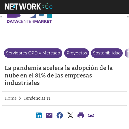
La pandemia acelera la adopción
Servidores CPD y Mercado
Proyectos
Sostenibilidad
T
La pandemia acelera la adopción de la
nube en el 81% de las empresas
industriales
Home
Tendencias TI