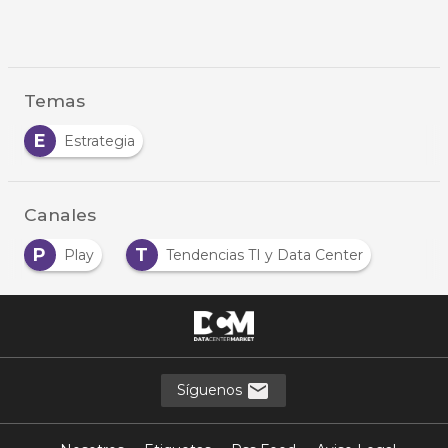
Temas
E
Estrategia
Canales
P
T
Play
Tendencias TI y Data Center
Síguenos