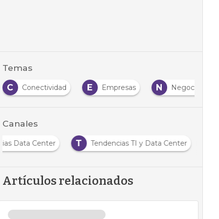
Temas
C
E
N
Conectividad
Empresas
Negocio
Canales
T
cias Data Center
Tendencias TI y Data Center
Artículos relacionados