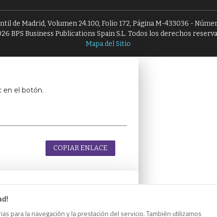
antil de Madrid, Volumen 24.100, Folio 172, Página M-433036 - Númer
26 BPS Business Publications Spain S.L. Todos los derechos reserv
Mapa del Sitio
c en el botón.
COPIAR ENLACE
ad!
c en el botón.
as para la navegación y la prestación del servicio. También utilizamos