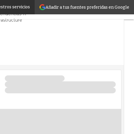
stros servicios
Añadir a tus fuentes preferidas en Google
D y Mercado
Proyectos
Tendencias TI
rastructure
os de Datos
ificial