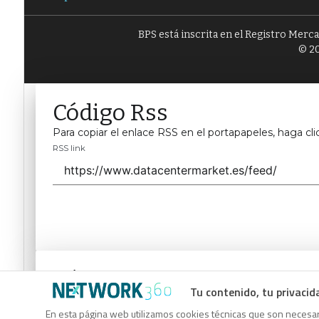
BPS está inscrita en el Registro Merc
© 20
Código Rss
Para copiar el enlace RSS en el portapapeles, haga cli
RSS link
Código Rss
Tu contenido, tu privacid
Para copiar el enlace RSS en el portapapeles, haga cli
En esta página web utilizamos cookies técnicas que son necesari
RSS link