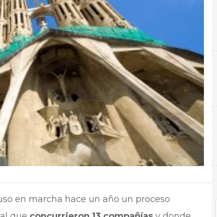
A
Administración Pública
N
Noti
uso en marcha hace un año un proceso
 al que
concurrieron 13 compañías
y donde