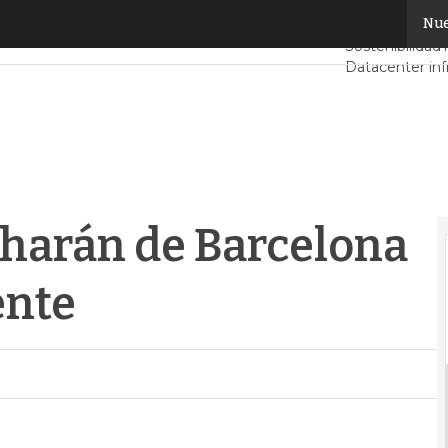
arán de Barcelona una ciudad inteligente
Nue
Servidores CP
Sostenibilidad
Datacenter inf
Análisis Centr
Inteligencia Art
 harán de Barcelona
ente